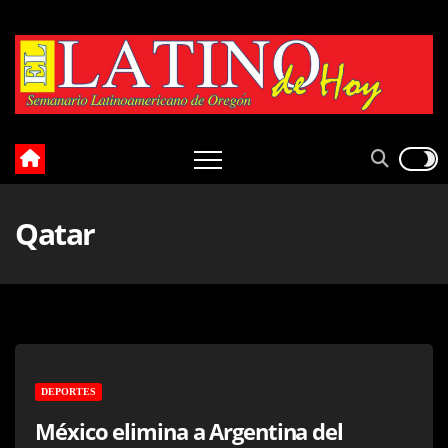
Skip
to
content
Qatar
DEPORTES
México elimina a Argentina del