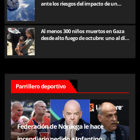
ante los riesgos del impacto de un
asteroide
Al menos 300 niños muertos en Gaza
desde alto fuego de octubre: uno al día,
según Unicef
Parrillero deportivo
:
Federación de Noruega le hace
incendiario pedido a Infantino,
V