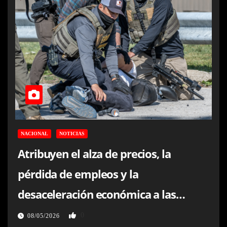
NACIONAL
NOTICIAS
Atribuyen el alza de precios, la
pérdida de empleos y la
desaceleración económica a las
deportaciones masivas de Trump
0
08/05/2026