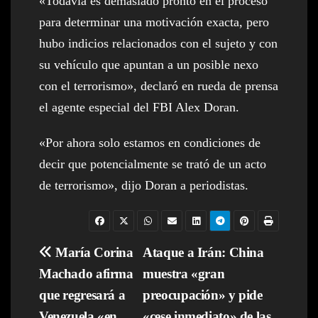
«Todavía es demasiado pronto en el proceso
para determinar una motivación exacta, pero
hubo indicios relacionados con el sujeto y con
su vehículo que apuntan a un posible nexo
con el terrorismo», declaró en rueda de prensa
el agente especial del FBI Alex Doran.
«Por ahora solo estamos en condiciones de
decir que potencialmente se trató de un acto
de terrorismo», dijo Doran a periodistas.
Navegación
María Corina
Ataque a Irán: China
Machado afirma
muestra «gran
de
que regresará a
preocupación» y pide
entradas
Venezuela «en
«cese inmediato» de las