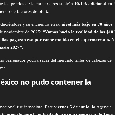
 los precios de la carne de res subirán
10.1% adicional en 
endo de factores de oferta.
educiéndose y se encuentra en su
nivel más bajo en 70 años
.
sde noviembre de 2025:
“Vamos hacia la realidad de los $10 
amilias pagarán eso por carne molida en el supermercado. 
hasta 2027”
.
ano barrenador podría sacar del mercado miles de cabezas de
ima.
México no pudo contener la
rnacional fue inmediata. Este
viernes 5 de junio
, la Agencia
ó temporalmente la entrada de ganado originario de Texas