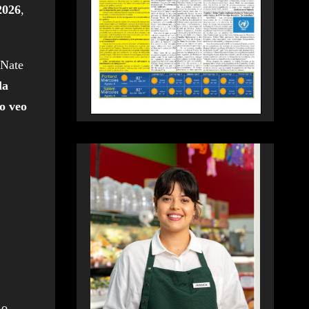
2026
,
 Nate
la
No veo
o