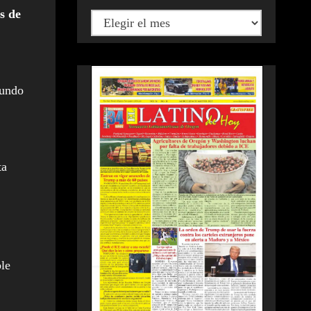
s de
gundo
ta
ble