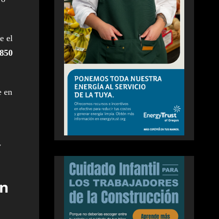
e el
,850
e en
y
an