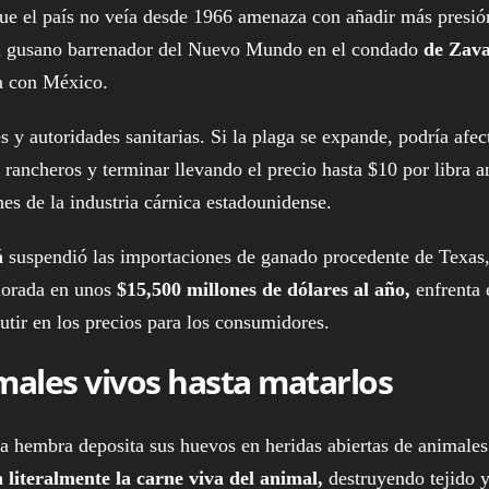
que el país no veía desde 1966 amenaza con añadir más presió
del gusano barrenador del Nuevo Mundo en el condado
de Zava
ra con México.
 y autoridades sanitarias. Si la plaga se expande, podría afect
rancheros y terminar llevando el precio hasta $10 por libra a
es de la industria cárnica estadounidense.
á
suspendió las importaciones de ganado procedente de Texas
alorada en unos
$15,500 millones de dólares al año,
enfrenta 
utir en los precios para los consumidores.
males vivos hasta matarlos
a hembra deposita sus huevos en heridas abiertas de animales
 literalmente la carne viva del animal,
destruyendo tejido 