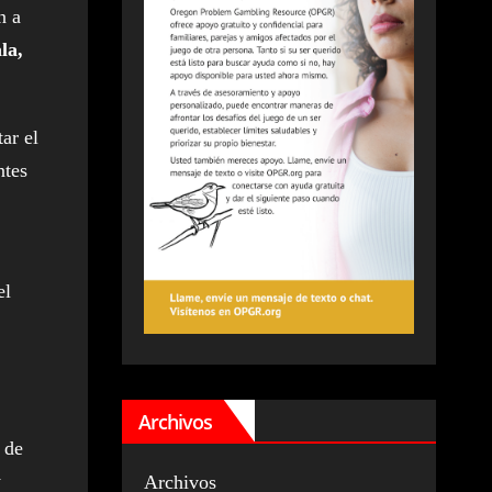
n a
la,
ar el
ntes
,
el
Archivos
 de
y
Archivos