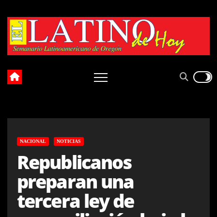
Skip
to
content
NACIONAL
NOTICIAS
Republicanos
preparan una
tercera ley de