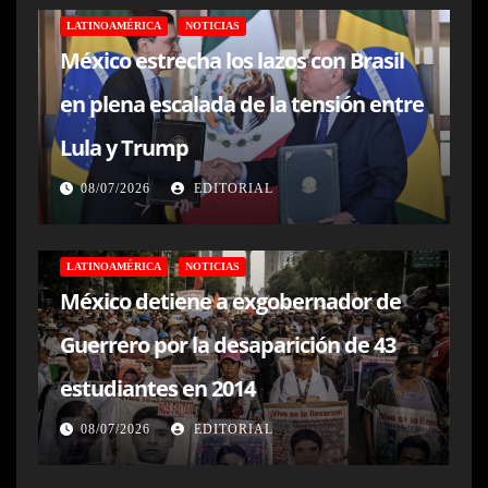
LATINOAMÉRICA
NOTICIAS
México estrecha los lazos con Brasil
en plena escalada de la tensión entre
Lula y Trump
08/07/2026
EDITORIAL
LATINOAMÉRICA
NOTICIAS
México detiene a exgobernador de
Guerrero por la desaparición de 43
estudiantes en 2014
08/07/2026
EDITORIAL