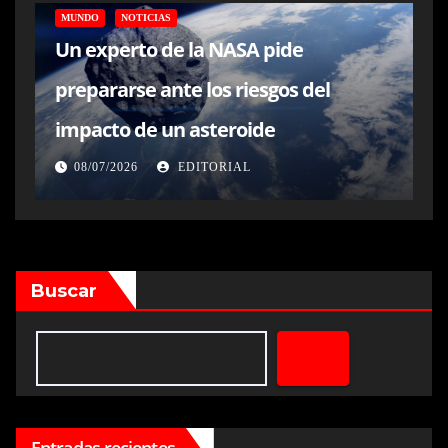
MUNDO
NOTICIAS
Un experto de la NASA pide
prepararse ante los riesgos del
impacto de un asteroide
08/07/2026
EDITORIAL
Buscar
Entradas recientes