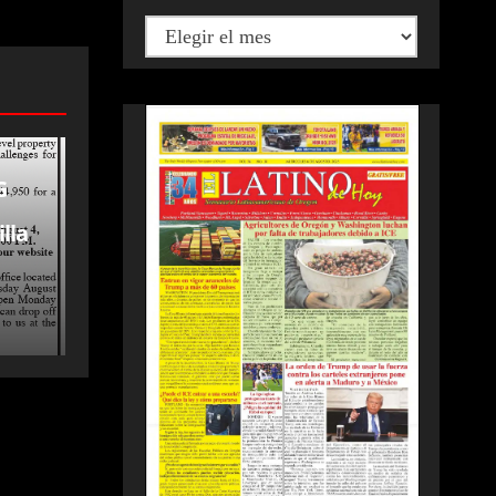
G
lla