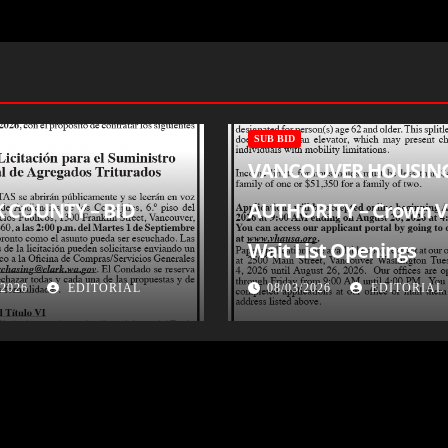
SUB BID
VANCOUVER HOUSIN
 COUNTY – BID
AUTHORITY – Crown Vi
Wait List Openings
/2026
EDITORIAL
08/03/2026
EDITORIAL