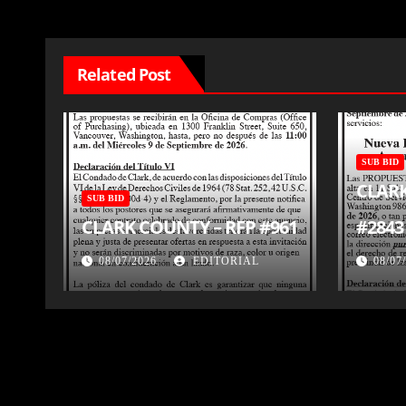
entradas
Related Post
SUB BID
CLARK
SUB BID
CLARK COUNTY – RFP #961
#2843
08/07/2026
EDITORIAL
08/07