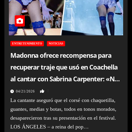
ENTRETENIMIENTO
NOTICIAS
Madonna ofrece recompensa para
recuperar traje que usó en Coachella
al cantar con Sabrina Carpenter: «No
es solo ropa»
0
04/21/2026
La cantante aseguró que el corsé con chaquetilla,
guantes, medias y botas, todos en tonos morados,
desaparecieron tras su presentación en el festival.
LOS ÁNGELES – a reina del pop…