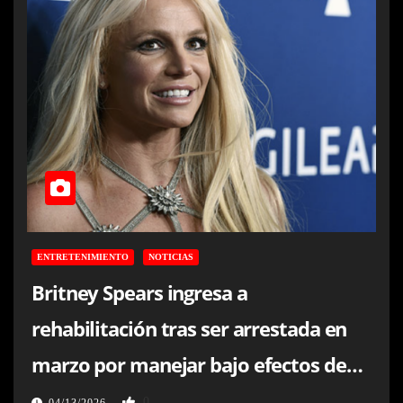
ENTRETENIMIENTO
NOTICIAS
Britney Spears ingresa a
rehabilitación tras ser arrestada en
marzo por manejar bajo efectos de
sustancias
0
04/13/2026