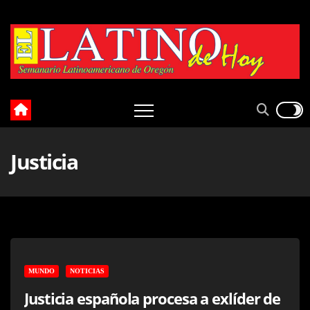
Skip
to
content
Justicia
MUNDO
NOTICIAS
Justicia española procesa a exlíder de