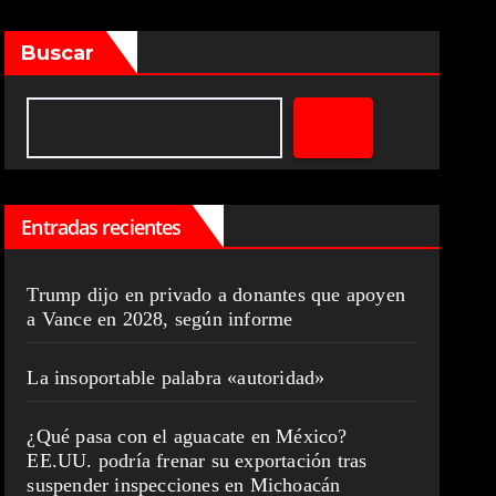
Buscar
Entradas recientes
Trump dijo en privado a donantes que apoyen
a Vance en 2028, según informe
La insoportable palabra «autoridad»
¿Qué pasa con el aguacate en México?
EE.UU. podría frenar su exportación tras
suspender inspecciones en Michoacán