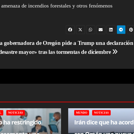
e amenaza de incendios forestales y otros fenómenos
a gobernadora de Oregón pide a Trump una declaración
desastre mayor» tras las tormentas de diciembre
L
NOTICIAS
MUNDO
NOTICIAS
 ha restringido
Irán dice que ha acor