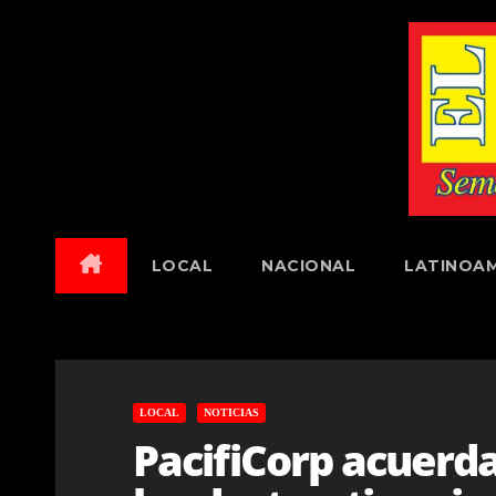
Skip
to
content
LOCAL
NACIONAL
LATINOAM
LOCAL
NOTICIAS
PacifiCorp acuerda