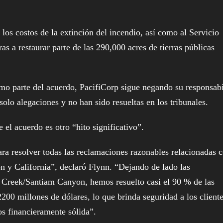
los costos de la extinción del incendio, así como al Servicio
as a restaurar parte de las 290,000 acres de tierras públicas
omo parte del acuerdo, PacifiCorp sigue negando su responsab
olo alegaciones y no han sido resueltas en los tribunales.
 el acuerdo es otro “hito significativo”.
a resolver todas las reclamaciones razonables relacionadas 
n y California”, declaró Flynn. “Dejando de lado las
 Creek/Santiam Canyon, hemos resuelto casi el 90 % de las
200 millones de dólares, lo que brinda seguridad a los client
s financieramente sólida”.