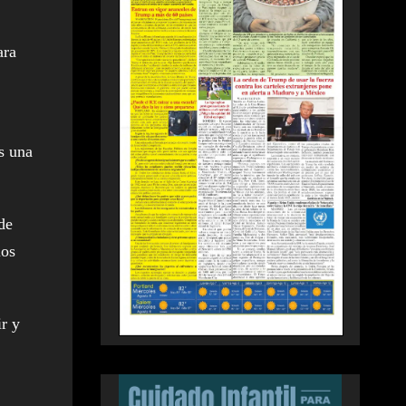
ara
es una
de
ios
r y