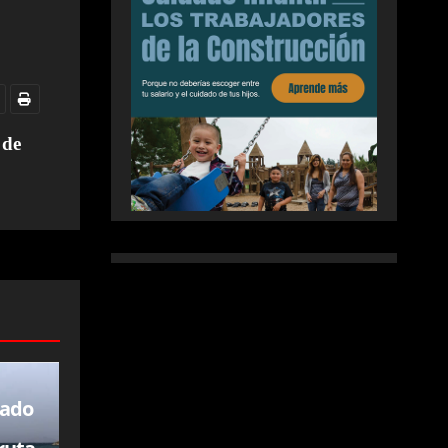
 de
dado