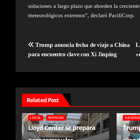
soluciones a largo plazo que aborden la crecient
meteorológicos extremos”, declaró PacifiCorp.
Navegación
Trump anuncia fecha de viaje a China
L
para encuentro clave con Xi Jinping
«
de
entradas
Related Post
LOCAL
NOTICIAS
NACIONA
Lloyd Center se prepara
Trump