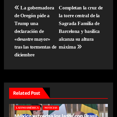
Navegación
La gobernadora
Completan la cruz de
de Oregón pide a
la torre central de la
de
Trump una
Sagrada Familia de
entradas
declaración de
Barcelona y basílica
«desastre mayor»
alcanza su altura
tras las tormentas de
máxima
diciembre
Related Post
LATINOAMÉRICA
NOTICIAS
México estrecha los lazos con Brasil