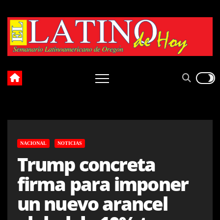
Skip
to
content
NACIONAL
NOTICIAS
Trump concreta
firma para imponer
un nuevo arancel