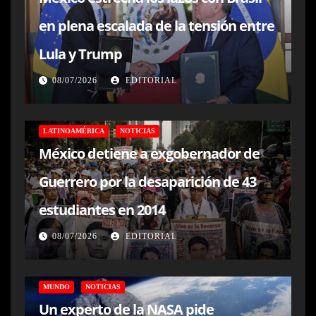
en plena escalada de la tensión entre
Lula y Trump
08/07/2026
EDITORIAL
LATINOAMÉRICA
NOTICIAS
México detiene a exgobernador de
Guerrero por la desaparición de 43
estudiantes en 2014
08/07/2026
EDITORIAL
MUNDO
NOTICIAS
Un experto de la NASA pide