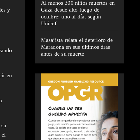
Al menos 300 niños muertos en
les y
Gaza desde alto fuego de
octubre: uno al día, según
Unicef
Masajista relata el deterioro de
Maradona en sus últimos días
evando
antes de su muerte
cir en
o
 su
 el