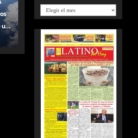
A
los
e un