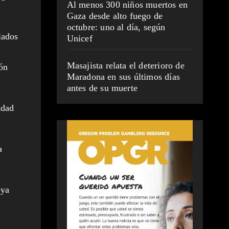
Al menos 300 niños muertos en
Gaza desde alto fuego de
octubre: uno al día, según
lados
Unicef
Masajista relata el deterioro de
ión
Maradona en sus últimos días
antes de su muerte
idad
a
oya