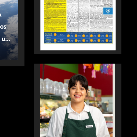
A
los
e un