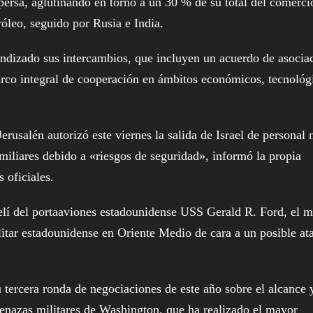
 persa, aglutinando en torno a un 30 % de su total del comerci
róleo, seguido por Rusia e India.
undizado sus intercambios, que incluyen un acuerdo de asocia
arco integral de cooperación en ámbitos económicos, tecnológ
rusalén autorizó este viernes la salida de Israel de personal 
miliares debido a «riesgos de seguridad», informó la propia
 oficiales.
raelí del portaaviones estadounidense USS Gerald R. Ford, el 
itar estadounidense en Oriente Medio de cara a un posible at
 tercera ronda de negociaciones de este año sobre el alcance 
menazas militares de Washington, que ha realizado el mayor