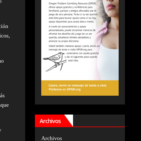
o
ción
icos,
no
más
aque
Archivos
y
Archivos