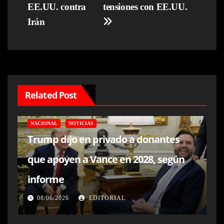
EE.UU. contra
tensiones con EE.UU.
Irán
Related Post
NACIONAL
NOTICIAS
Trump dijo en privado a donantes
que apoyen a Vance en 2028, según
informe
08/06/2026
EDITORIAL