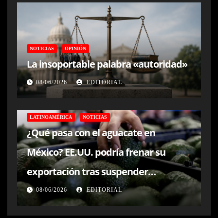
NOTICIAS
OPINIÓN
La insoportable palabra «autoridad»
08/06/2026
EDITORIAL
LATINOAMÉRICA
NOTICIAS
¿Qué pasa con el aguacate en
México? EE.UU. podría frenar su
exportación tras suspender
inspecciones en Michoacán
08/06/2026
EDITORIAL