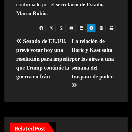
confirmado por el
secretario de Estado,
Marco Rubio
.
Navegación
Senado de EE.UU.
La relación de
prevé votar hoy una
Boric y Kast salta
de
resolución para impedir
por los aires a una
entradas
que Trump continúe la
semana del
guerra en Irán
traspaso de poder
Related Post