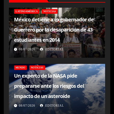
LATINOAMÉRICA
NOTICIAS
México detiene a exgobernador de
Guerrero por la desaparición de 43
estudiantes en 2014
08/07/2026
EDITORIAL
MUNDO
NOTICIAS
Un experto de la NASA pide
prepararse ante los riesgos del
impacto de un asteroide
08/07/2026
EDITORIAL