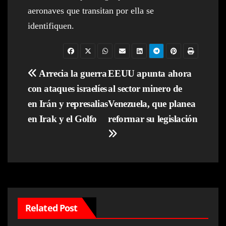
aeronaves que transitan por ella se
identifiquen.
Navegación
Arrecia la guerra
EEUU apunta ahora
con ataques israelíes
al sector minero de
de
en Irán y represalias
Venezuela, que planea
entradas
en Irak y el Golfo
reformar su legislación
Related Post