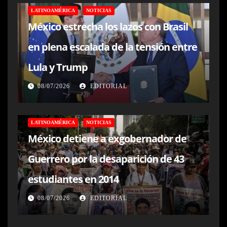
LATINOAMÉRICA
NOTICIAS
México estrecha los lazos con Brasil
en plena escalada de la tensión entre
Lula y Trump
08/07/2026
EDITORIAL
LATINOAMÉRICA
NOTICIAS
México detiene a exgobernador de
Guerrero por la desaparición de 43
estudiantes en 2014
08/07/2026
EDITORIAL