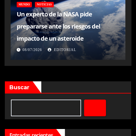
MUNDO
NOTICIAS
Un experto de la NASA pide
prepararse ante los riesgos del
impacto de un asteroide
08/07/2026
EDITORIAL
Buscar
Entradas recientes