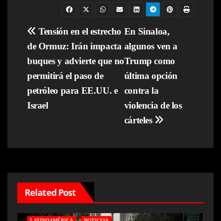
Navegación
Tensión en el estrecho
En Sinaloa,
de Ormuz: Irán impacta
algunos ven a
de
buques y advierte que no
Trump como
entradas
permitirá el paso de
última opción
petróleo para EE.UU. e
contra la
Israel
violencia de los
cárteles
Related Post
LATINOAMÉRICA
NOTICIAS