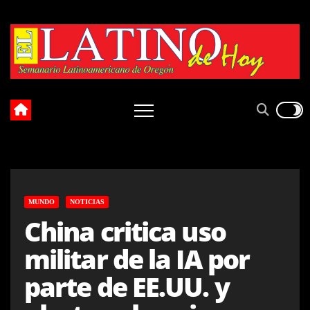
Skip
to
content
MUNDO
NOTICIAS
China critica uso
militar de la IA por
parte de EE.UU. y