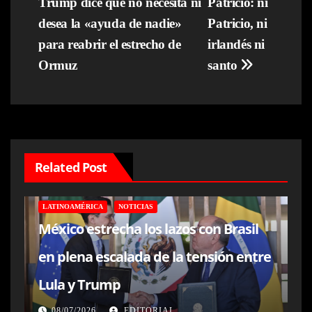
Trump dice que no necesita ni
Patricio: ni
de
desea la «ayuda de nadie»
Patricio, ni
entradas
para reabrir el estrecho de
irlandés ni
Ormuz
santo
Related Post
LATINOAMÉRICA
NOTICIAS
México estrecha los lazos con Brasil
en plena escalada de la tensión entre
Lula y Trump
08/07/2026
EDITORIAL