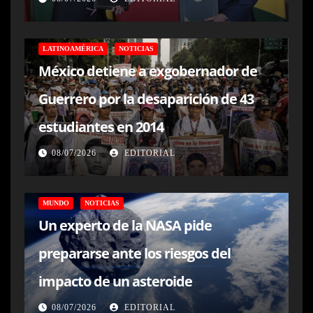
LATINOAMÉRICA
NOTICIAS
México detiene a exgobernador de
Guerrero por la desaparición de 43
estudiantes en 2014
08/07/2026
EDITORIAL
MUNDO
NOTICIAS
Un experto de la NASA pide
prepararse ante los riesgos del
impacto de un asteroide
08/07/2026
EDITORIAL