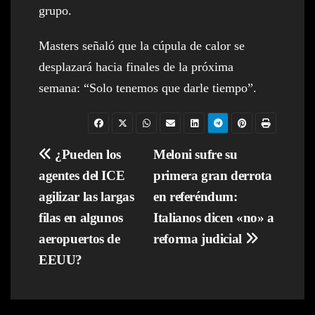
grupo.
Masters señaló que la cúpula de calor se
desplazará hacia finales de la próxima
semana: “Solo tenemos que darle tiempo”.
Navegación
¿Pueden los
Meloni sufre su
agentes del ICE
primera gran derrota
de
agilizar las largas
en referéndum:
entradas
filas en algunos
Italianos dicen «no» a
aeropuertos de
reforma judicial
EEUU?