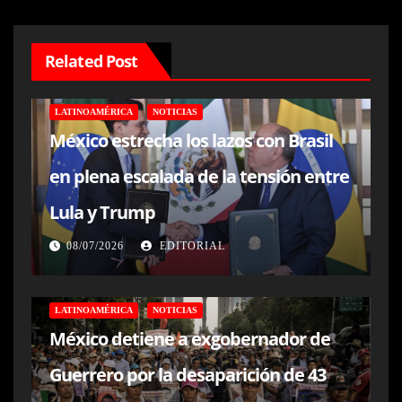
Related Post
LATINOAMÉRICA
NOTICIAS
México estrecha los lazos con Brasil
en plena escalada de la tensión entre
Lula y Trump
08/07/2026
EDITORIAL
LATINOAMÉRICA
NOTICIAS
México detiene a exgobernador de
Guerrero por la desaparición de 43