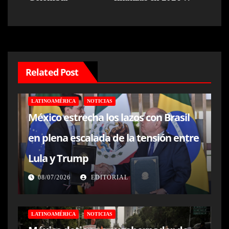
Related Post
LATINOAMÉRICA
NOTICIAS
México estrecha los lazos con Brasil
en plena escalada de la tensión entre
Lula y Trump
08/07/2026
EDITORIAL
LATINOAMÉRICA
NOTICIAS