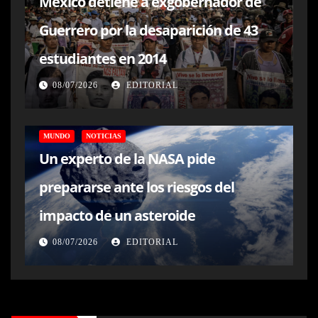
México detiene a exgobernador de
Guerrero por la desaparición de 43
estudiantes en 2014
08/07/2026
EDITORIAL
MUNDO
NOTICIAS
Un experto de la NASA pide
prepararse ante los riesgos del
impacto de un asteroide
08/07/2026
EDITORIAL