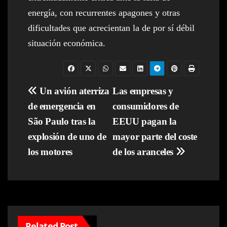
energía, con recurrentes apagones y otras
dificultades que acrecientan la de por sí débil
situación económica.
Navegación
Un avión aterriza
Las empresas y
de emergencia en
consumidores de
de
São Paulo tras la
EEUU pagan la
entradas
explosión de uno de
mayor parte del coste
los motores
de los aranceles
Related Post