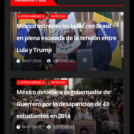
LATINOAMÉRICA
NOTICIAS
México estrecha los lazos con Brasil
en plena escalada de la tensión entre
Lula y Trump
08/07/2026
EDITORIAL
LATINOAMÉRICA
NOTICIAS
México detiene a exgobernador de
Guerrero por la desaparición de 43
estudiantes en 2014
08/07/2026
EDITORIAL