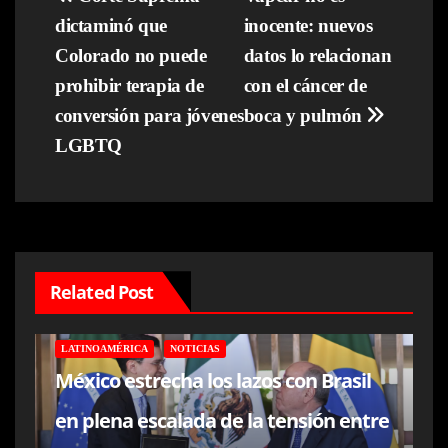
Navegación
dictaminó que
inocente: nuevos
de
Colorado no puede
datos lo relacionan
entradas
prohibir terapia de
con el cáncer de
conversión para jóvenes
boca y pulmón
LGBTQ
Related Post
LATINOAMÉRICA
NOTICIAS
México estrecha los lazos con Brasil
en plena escalada de la tensión entre