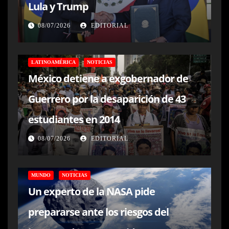
Lula y Trump
08/07/2026
EDITORIAL
LATINOAMÉRICA
NOTICIAS
México detiene a exgobernador de
Guerrero por la desaparición de 43
estudiantes en 2014
08/07/2026
EDITORIAL
MUNDO
NOTICIAS
Un experto de la NASA pide
prepararse ante los riesgos del