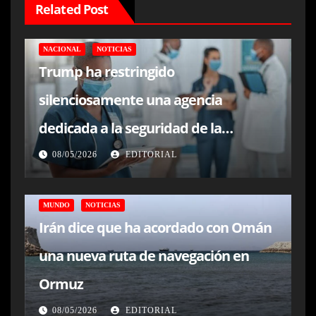
Related Post
NACIONAL
NOTICIAS
Trump ha restringido
silenciosamente una agencia
dedicada a la seguridad de la
atención sanitaria
08/05/2026
EDITORIAL
MUNDO
NOTICIAS
Irán dice que ha acordado con Omán
una nueva ruta de navegación en
Ormuz
08/05/2026
EDITORIAL