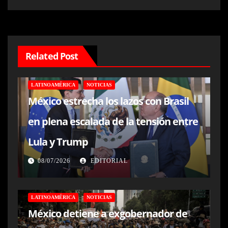
Related Post
LATINOAMÉRICA
NOTICIAS
México estrecha los lazos con Brasil
en plena escalada de la tensión entre
Lula y Trump
08/07/2026
EDITORIAL
LATINOAMÉRICA
NOTICIAS
México detiene a exgobernador de