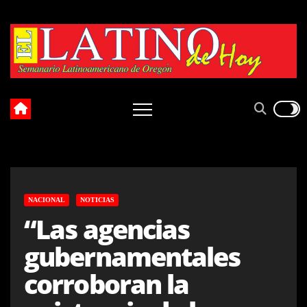
Skip
to
content
NACIONAL
NOTICIAS
“Las agencias
gubernamentales
corroboran la