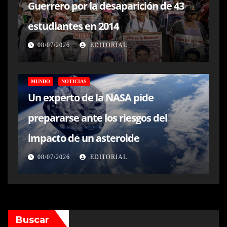
Guerrero por la desaparición de 43
estudiantes en 2014
08/07/2026
EDITORIAL
MUNDO
NOTICIAS
Un experto de la NASA pide
prepararse ante los riesgos del
impacto de un asteroide
08/07/2026
EDITORIAL
Buscar