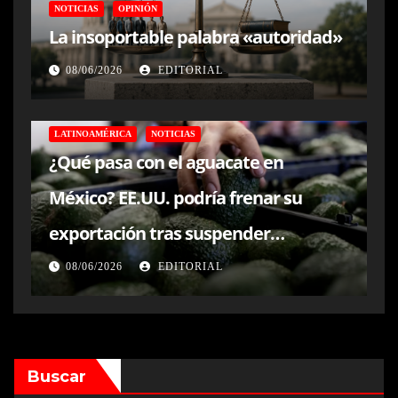
NOTICIAS
OPINIÓN
La insoportable palabra «autoridad»
08/06/2026
EDITORIAL
LATINOAMÉRICA
NOTICIAS
¿Qué pasa con el aguacate en
México? EE.UU. podría frenar su
exportación tras suspender
inspecciones en Michoacán
08/06/2026
EDITORIAL
Buscar