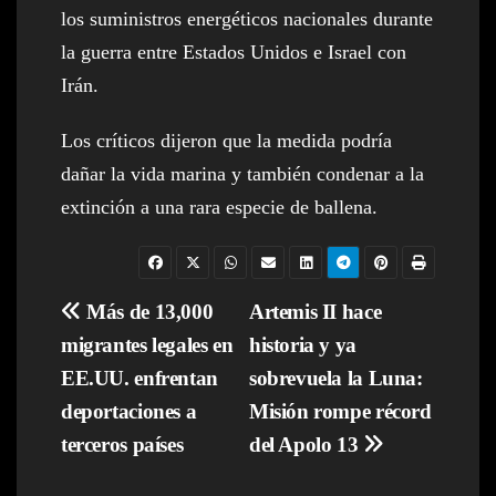
los suministros energéticos nacionales durante
la guerra entre Estados Unidos e Israel con
Irán.
Los críticos dijeron que la medida podría
dañar la vida marina y también condenar a la
extinción a una rara especie de ballena.
Navegación
Más de 13,000
Artemis II hace
migrantes legales en
historia y ya
de
EE.UU. enfrentan
sobrevuela la Luna:
entradas
deportaciones a
Misión rompe récord
terceros países
del Apolo 13