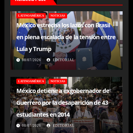
LATINOAMÉRICA
NOTICIAS
México estrecha los lazos con Brasil
en plena escalada de la tensión entre
Lula y Trump
08/07/2026
EDITORIAL
LATINOAMÉRICA
NOTICIAS
México detiene a exgobernador de
Guerrero por la desaparición de 43
estudiantes en 2014
08/07/2026
EDITORIAL