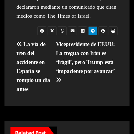
declararon mediante un comunicado que citan
medios como The Times of Israel.
Navegación
La vía de
Vicepresidente de EEUU:
tren del
La tregua con Irán es
de
accidente en
‘frágil’, pero Trump está
entradas
España se
‘impaciente por avanzar’
rompió un día
antes
Related Post