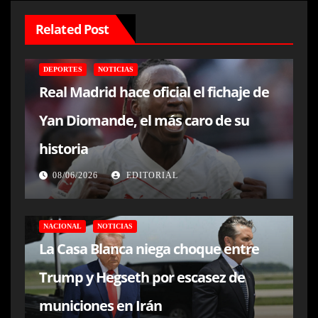
Related Post
DEPORTES
NOTICIAS
Real Madrid hace oficial el fichaje de
Yan Diomande, el más caro de su
historia
08/06/2026
EDITORIAL
NACIONAL
NOTICIAS
La Casa Blanca niega choque entre
Trump y Hegseth por escasez de
municiones en Irán