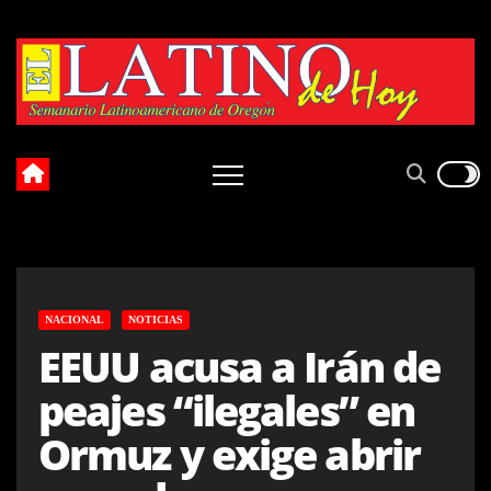
Skip
to
content
NACIONAL
NOTICIAS
EEUU acusa a Irán de
peajes “ilegales” en
Ormuz y exige abrir