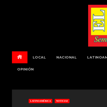
Skip
to
content
LOCAL
NACIONAL
LATINOAM
OPINIÓN
LATINOAMÉRICA
NOTICIAS