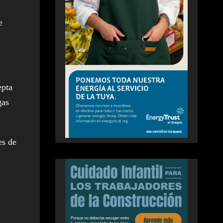
e
epta
gas
es de