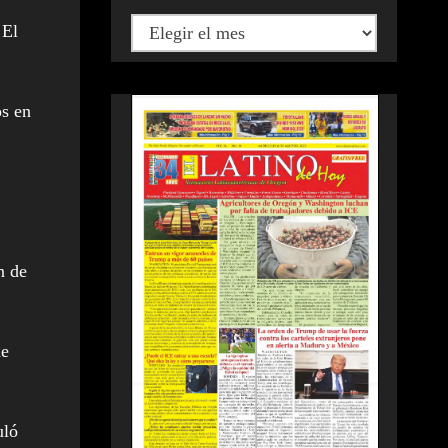
 El
os en
n de
de
uló