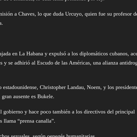
misión a Chaves, lo que duda Urcuyo, quien fue su profesor d
a.
bajada en La Habana y expulsó a los diplomáticos cubanos, ac
 y se adhirió al Escudo de las Américas, una alianza antidro
ado estadounidense, Christopher Landau, Noem, y los president
 gran ausente es Bukele.
al gobierno y hace poco también a los directivos del principal
s llama “prensa canalla”.
rechos sexuales, según oenegés humanitarias.