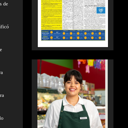
s de
ificó
e
ra
ra
lo