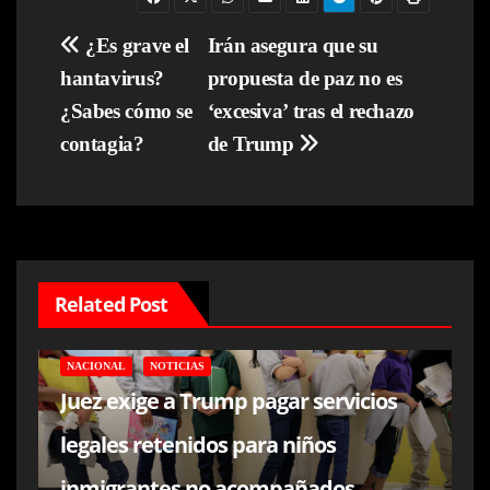
Navegación
¿Es grave el
Irán asegura que su
hantavirus?
propuesta de paz no es
de
¿Sabes cómo se
‘excesiva’ tras el rechazo
entradas
contagia?
de Trump
Related Post
NACIONAL
NOTICIAS
Juez exige a Trump pagar servicios
legales retenidos para niños
inmigrantes no acompañados