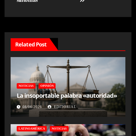
Related Post
NOTICIAS
OPINIÓN
La insoportable palabra «autoridad»
08/06/2026
EDITORIAL
LATINOAMÉRICA
NOTICIAS