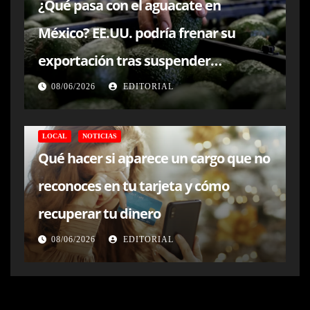
¿Qué pasa con el aguacate en
México? EE.UU. podría frenar su
exportación tras suspender
inspecciones en Michoacán
08/06/2026
EDITORIAL
LOCAL
NOTICIAS
Qué hacer si aparece un cargo que no
reconoces en tu tarjeta y cómo
recuperar tu dinero
08/06/2026
EDITORIAL