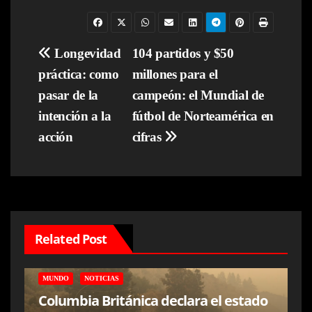
Navegación
Longevidad
104 partidos y $50
práctica: como
millones para el
de
pasar de la
campeón: el Mundial de
entradas
intención a la
fútbol de Norteamérica en
acción
cifras
Related Post
MUNDO
NOTICIAS
Columbia Británica declara el estado