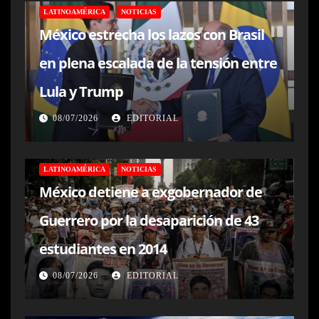
LATINOAMÉRICA
NOTICIAS
México estrecha los lazos con Brasil
en plena escalada de la tensión entre
Lula y Trump
08/07/2026
EDITORIAL
LATINOAMÉRICA
NOTICIAS
México detiene a exgobernador de
Guerrero por la desaparición de 43
estudiantes en 2014
08/07/2026
EDITORIAL