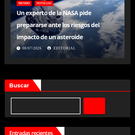
MUNDO
NOTICIAS
Un experto de la NASA pide
prepararse ante los riesgos del
impacto de un asteroide
08/07/2026
EDITORIAL
Buscar
Entradas recientes