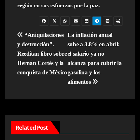
región en sus esfuerzos por la paz.
Navegación
“Aniquilaciones
La inflación anual
y destrucción”.
sube a 3.8% en abril:
de
Reeditan libro sobre
el salario ya no
entradas
Hernán Cortés y la
alcanza para cubrir la
conquista de México
gasolina y los
alimentos
Related Post