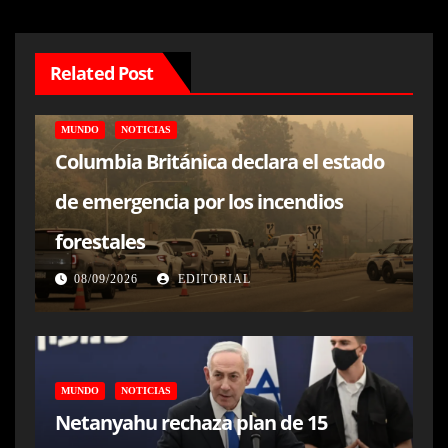
Related Post
MUNDO
NOTICIAS
Columbia Británica declara el estado
de emergencia por los incendios
forestales
08/09/2026
EDITORIAL
MUNDO
NOTICIAS
Netanyahu rechaza plan de 15