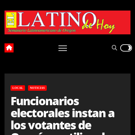
Skip
to
content
LOCAL
NOTICIAS
Funcionarios
electorales instan a
los votantes de