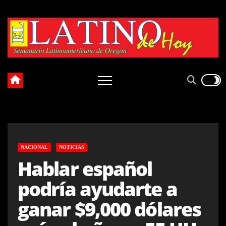
Skip
to
content
NACIONAL
NOTICIAS
Hablar español
podría ayudarte a
ganar $9,000 dólares