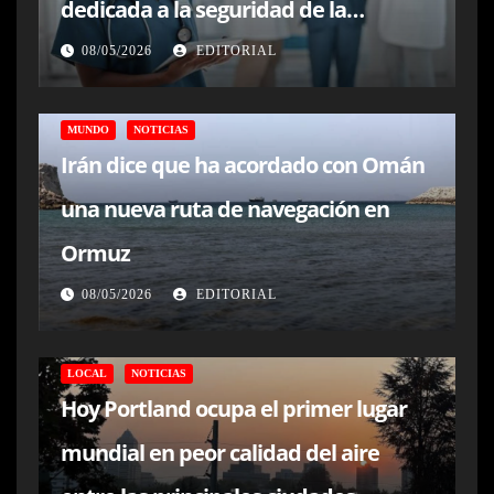
dedicada a la seguridad de la
atención sanitaria
08/05/2026
EDITORIAL
MUNDO
NOTICIAS
Irán dice que ha acordado con Omán
una nueva ruta de navegación en
Ormuz
08/05/2026
EDITORIAL
LOCAL
NOTICIAS
Hoy Portland ocupa el primer lugar
mundial en peor calidad del aire