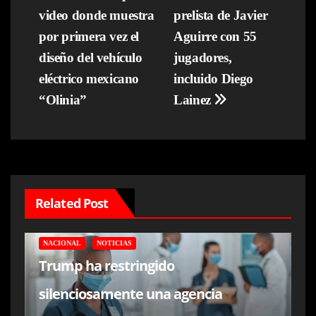
video donde muestra
prelista de Javier
de
por primera vez el
Aguirre con 55
entradas
diseño del vehículo
jugadores,
eléctrico mexicano
incluido Diego
“Olinia”
Lainez
Related Post
NACIONAL
NOTICIAS
Trump ha restringido
silenciosamente una agencia