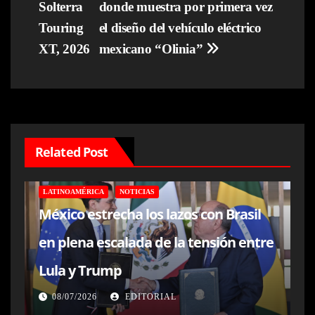
Solterra
donde muestra por primera vez
de
Touring
el diseño del vehículo eléctrico
entradas
XT, 2026
mexicano “Olinia”
Related Post
LATINOAMÉRICA
NOTICIAS
México estrecha los lazos con Brasil
en plena escalada de la tensión entre
Lula y Trump
08/07/2026
EDITORIAL