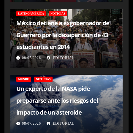
LATINOAMÉRICA
NOTICIAS
México detiene a exgobernador de
Guerrero por la desaparición de 43
estudiantes en 2014
08/07/2026
EDITORIAL
MUNDO
NOTICIAS
Un experto de la NASA pide
prepararse ante los riesgos del
impacto de un asteroide
08/07/2026
EDITORIAL