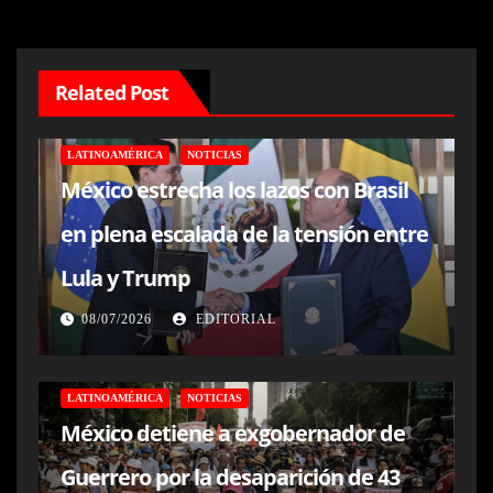
Related Post
LATINOAMÉRICA
NOTICIAS
México estrecha los lazos con Brasil
en plena escalada de la tensión entre
Lula y Trump
08/07/2026
EDITORIAL
LATINOAMÉRICA
NOTICIAS
México detiene a exgobernador de
Guerrero por la desaparición de 43