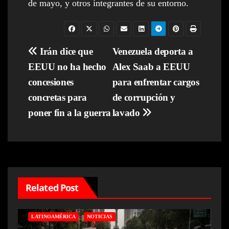
de mayo, y otros integrantes de su entorno.
Navegación
Irán dice que
Venezuela deporta a
EEUU no ha hecho
Alex Saab a EEUU
de
concesiones
para enfrentar cargos
entradas
concretas para
de corrupción y
poner fin a la guerra
lavado
Related Post
LATINOAMÉRICA
NOTICIAS