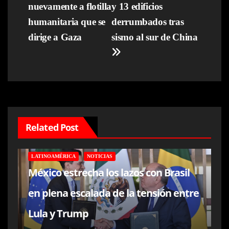
nuevamente a flotilla
y 13 edificios
de
humanitaria que se
derrumbados tras
entradas
dirige a Gaza
sismo al sur de China
Related Post
LATINOAMÉRICA
NOTICIAS
México estrecha los lazos con Brasil
en plena escalada de la tensión entre
Lula y Trump