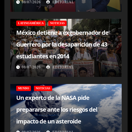
08/07/2026
EDITORIAL
LATINOAMÉRICA
NOTICIAS
México detiene a exgobernador de
Guerrero por la desaparición de 43
estudiantes en 2014
08/07/2026
EDITORIAL
MUNDO
NOTICIAS
Un experto de la NASA pide
prepararse ante los riesgos del
impacto de un asteroide