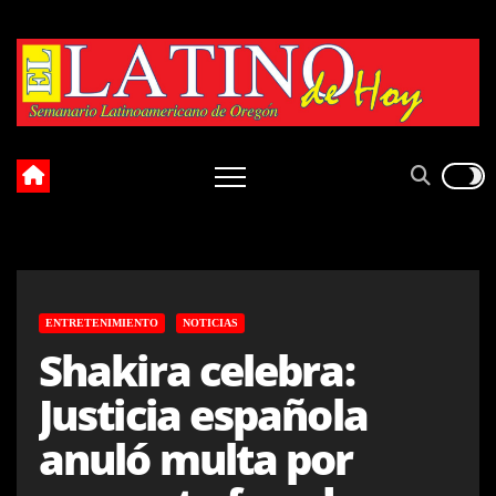
Skip
to
content
ENTRETENIMIENTO
NOTICIAS
Shakira celebra:
Justicia española
anuló multa por