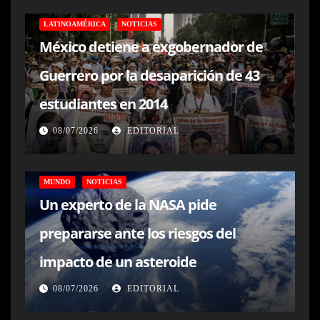
LATINOAMÉRICA
NOTICIAS
México detiene a exgobernador de
Guerrero por la desaparición de 43
estudiantes en 2014
08/07/2026
EDITORIAL
MUNDO
NOTICIAS
Un experto de la NASA pide
prepararse ante los riesgos del
impacto de un asteroide
08/07/2026
EDITORIAL