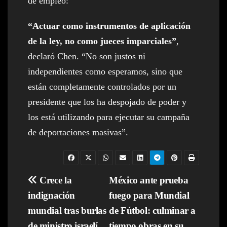
de empleo:
“Actuar como instrumentos de aplicación
de la ley, no como jueces imparciales”
,
declaró Chen. “No son justos ni
independientes como esperamos, sino que
están completamente controlados por un
presidente que los ha despojado de poder y
los está utilizando para ejecutar su campaña
de deportaciones masivas”.
Navegación
Crece la
México ante prueba
indignación
fuego para Mundial
de
mundial tras burlas
de Fútbol: culminar a
entradas
de ministro israelí
tiempo obras en su