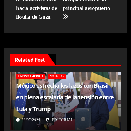
hacia activistas de
principal aeropuerto
flotilla de Gaza
Related Post
LATINOAMÉRICA
NOTICIAS
México estrecha los lazos con Brasil
en plena escalada de la tensión entre
Lula y Trump
08/07/2026
EDITORIAL