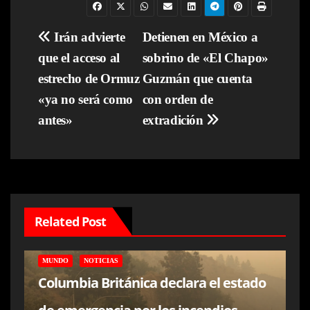
Navegación
Irán advierte
Detienen en México a
que el acceso al
sobrino de «El Chapo»
de
estrecho de Ormuz
Guzmán que cuenta
entradas
«ya no será como
con orden de
antes»
extradición
Related Post
MUNDO
NOTICIAS
Columbia Británica declara el estado