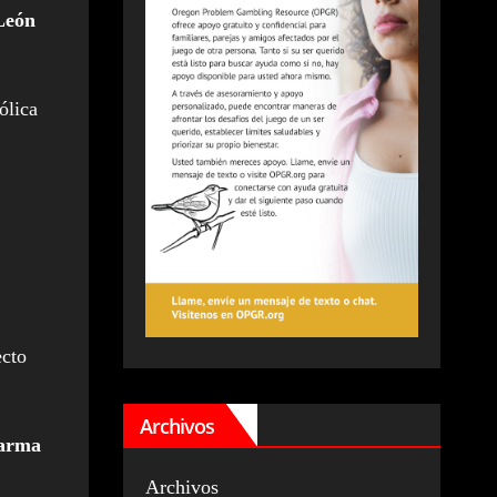
León
ólica
ecto
Archivos
 arma
Archivos