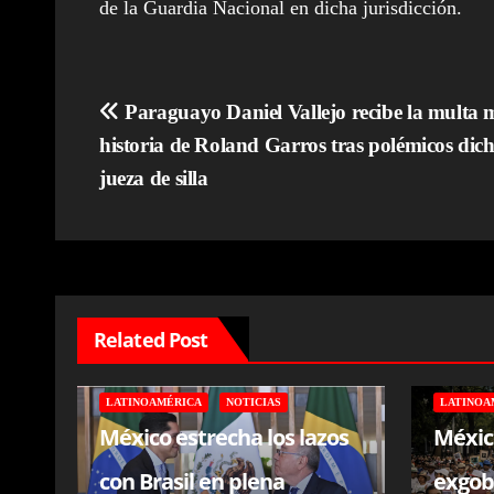
de la Guardia Nacional en dicha jurisdicción.
Navegación
Paraguayo Daniel Vallejo recibe la multa m
historia de Roland Garros tras polémicos dic
de
jueza de silla
entradas
Related Post
LATINOAMÉRICA
NOTICIAS
LATINOA
México estrecha los lazos
Méxic
con Brasil en plena
exgob