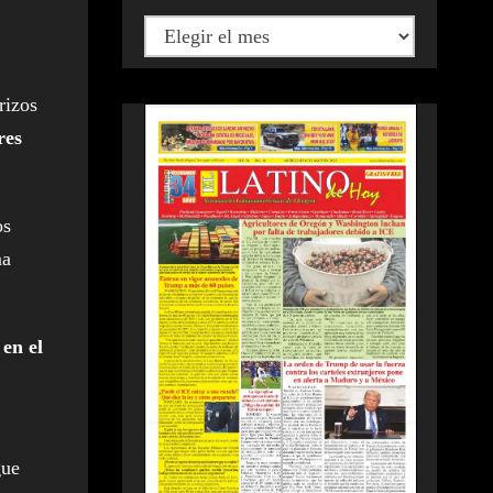
rizos
res
os
ma
 en el
gue