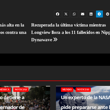
ás alta en la
Recuperada la última víctima mientras
hos contra una
Longview llora a los 11 fallecidos en Nip
Dynawave
MÉRICA
NOTICIAS
MUNDO
NOTICIAS
o detiene a
Un experto de la NAS
ernador de
pide prepararse ante 