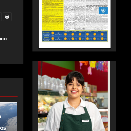
pon
A
los