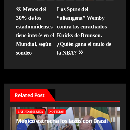
Navegación
Menos del
Los Spurs del
30% de los
“alienígena” Wemby
de
estadounidenses
contra los enrachados
entradas
tiene interés en el
Knicks de Brunson.
Mundial, según
¿Quién gana el título de
sondeo
la NBA?
Related Post
LATINOAMÉRICA
NOTICIAS
México estrecha los lazos con Brasil