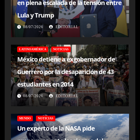
en plena escalada de la tensión entre
Lula y Trump
08/07/2026
EDITORIAL
LATINOAMÉRICA
NOTICIAS
México detiene a exgobernador de
Guerrero por la desaparición de 43
estudiantes en 2014
08/07/2026
EDITORIAL
MUNDO
NOTICIAS
Un experto de la NASA pide