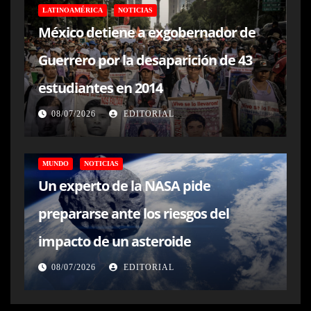
LATINOAMÉRICA
NOTICIAS
México detiene a exgobernador de
Guerrero por la desaparición de 43
estudiantes en 2014
08/07/2026
EDITORIAL
MUNDO
NOTICIAS
Un experto de la NASA pide
prepararse ante los riesgos del
impacto de un asteroide
08/07/2026
EDITORIAL