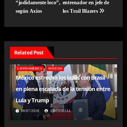
entradas
“jodidamente loco”,
entrenador en jefe de
según Axios
los Trail Blazers
Related Post
LATINOAMÉRICA
NOTICIAS
México estrecha los lazos con Brasil
en plena escalada de la tensión entre
Lula y Trump
08/07/2026
EDITORIAL