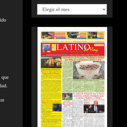
ido
, que
dad.
 un