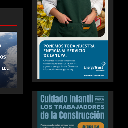
A
los
e un