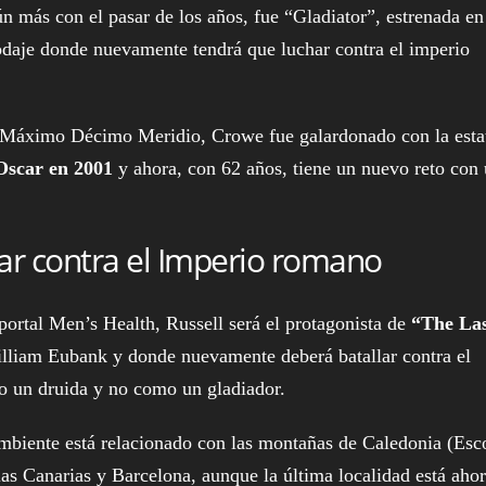
n más con el pasar de los años, fue “Gladiator”, estrenada en
odaje donde nuevamente tendrá que luchar contra el imperio
l Máximo Décimo Meridio, Crowe fue galardonado con la estat
Oscar en 2001
y ahora, con 62 años, tiene un nuevo reto con
har contra el Imperio romano
portal Men’s Health, Russell será el protagonista de
“The La
William Eubank y donde nuevamente deberá batallar contra el
o un druida y no como un gladiador.
mbiente está relacionado con las montañas de Caledonia (Esco
las Canarias y Barcelona, aunque la última localidad está aho