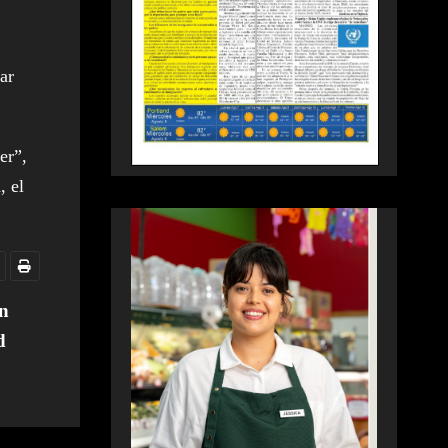
ar
er”,
, el
ón
d