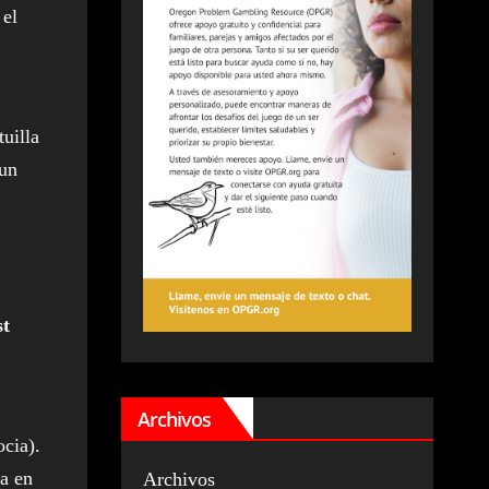
 el
uilla
 un
st
Archivos
cia).
ra en
Archivos