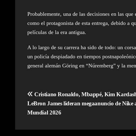
Probablemente, una de las decisiones en las que 
como el protagonista de esta entrega, debido a q
películas de la era antigua.
A lo largo de su carrera ha sido de todo: un co
un policía despiadado en tiempos postnapoleónico
general alemán Göring en “Núremberg” y la menc
Navegación
Cristiano Ronaldo, Mbappé, Kim Kardash
LeBron James lideran megaanuncio de Nike a
de
Mundial 2026
entradas