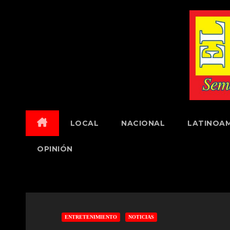
Skip
to
content
LOCAL
NACIONAL
LATINOAM
OPINIÓN
ENTRETENIMIENTO
NOTICIAS