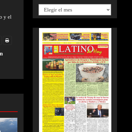
o y el
en
A