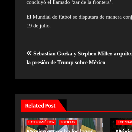
concluyó el llamado ‘zar de la frontera’.
El Mundial de fútbol se disputará de manera con
19 de julio.
Navegación
Sebastian Gorka y Stephen Miller, arquitec
la presión de Trump sobre México
de
entradas
Related Post
LATINOAMÉRICA
NOTICIAS
LATINOA
México estrecha los lazos
Méxic