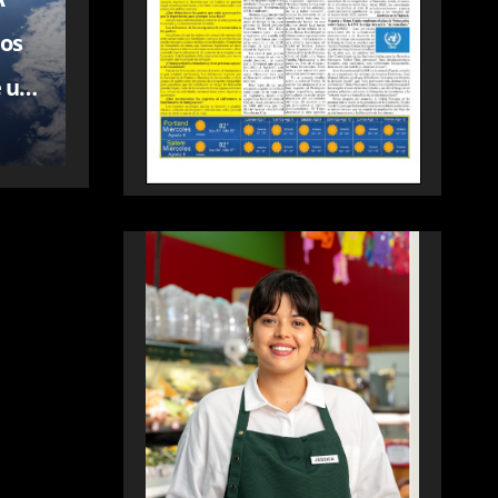
los
e un