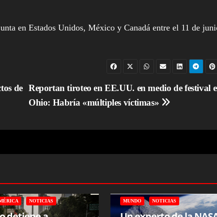
junta en Estados Unidos, México y Canadá entre el 11 de juni
tos de
Reportan tiroteo en EE.UU. en medio de festival 
Ohio: Habría «múltiples víctimas»
MÉRICA
NOTICIAS
MUNDO
NOTICIAS
o detiene a
Un experto de la NAS