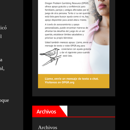
icó
l
la
al,
foque
Archivos
Archivos