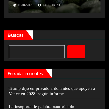
inspecciones en Michoacán
08/06/2026
EDITORIAL
Buscar
Entradas recientes
Trump dijo en privado a donantes que apoyen a
Vance en 2028, según informe
La insoportable palabra «autoridad»