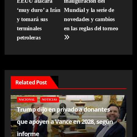
EEUU atacará
inauguración del
de
‘muy duro’ a Irán
Mundial y la serie de
entradas
y tomará sus
novedades y cambios
terminales
en las reglas del torneo
petroleras
Related Post
NACIONAL
NOTICIAS
Trump dijo en privado a donantes
que apoyen a Vance en 2028, según
informe