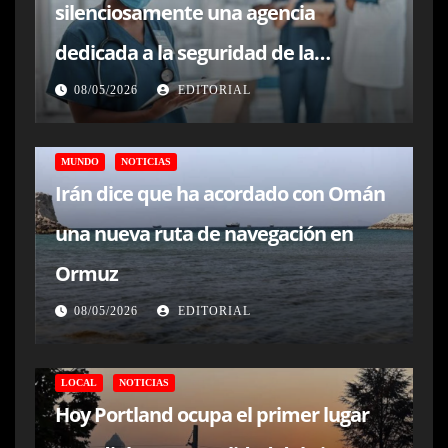
silenciosamente una agencia
dedicada a la seguridad de la
atención sanitaria
08/05/2026
EDITORIAL
MUNDO
NOTICIAS
Irán dice que ha acordado con Omán
una nueva ruta de navegación en
Ormuz
08/05/2026
EDITORIAL
LOCAL
NOTICIAS
Hoy Portland ocupa el primer lugar