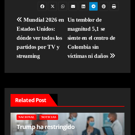
Navegación
Mundial 2026 en
Un temblor de
Estados Unidos:
magnitud 5,1 se
de
dónde ver todos los
siente en el centro de
entradas
partidos por TV y
Colombia sin
streaming
víctimas ni daños
Related Post
NACIONAL
NOTICIAS
Trump ha restringido