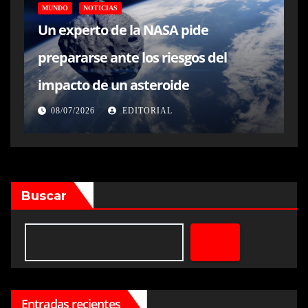
MUNDO
NOTICIAS
Un experto de la NASA pide
prepararse ante los riesgos del
impacto de un asteroide
08/07/2026
EDITORIAL
Buscar
Entradas recientes