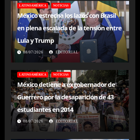
LATINOAMÉRICA
NOTICIAS
México estrecha los lazos con Brasil
en plena escalada de la tensión entre
Lula y Trump
08/07/2026
EDITORIAL
LATINOAMÉRICA
NOTICIAS
México detiene a exgobernador de
Guerrero por la desaparición de 43
estudiantes en 2014
08/07/2026
EDITORIAL