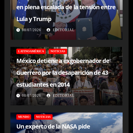
en plena escalada de la tensión entre
Lula y Trump
08/07/2026
EDITORIAL
LATINOAMÉRICA
NOTICIAS
México detiene a exgobernador de
Guerrero por la desaparición de 43
estudiantes en 2014
08/07/2026
EDITORIAL
MUNDO
NOTICIAS
Un experto de la NASA pide