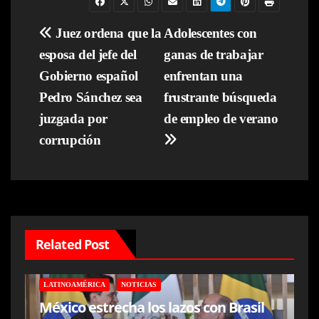
Navegación
Juez ordena que la
Adolescentes con
esposa del jefe del
ganas de trabajar
de
Gobierno español
enfrentan una
entradas
Pedro Sánchez sea
frustrante búsqueda
juzgada por
de empleo de verano
corrupción
Related Post
LATINOAMÉRICA
NOTICIAS
México estrecha los lazos con Brasil